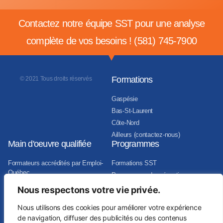
Contactez notre équipe SST pour une analyse
complète de vos besoins ! (
581) 745-7900
Formations
© 2021 Tous droits réservés
Gaspésie
Bas-St-Laurent
Côte-Nord
Ailleurs (contactez-nous)
Main d'oeuvre qualifiée
Programmes
Formateurs accrédités par Emploi-
Formations SST
Québec
Programmes de prévention
Agents de prévention accrédités
Audits en santé et sécurité au travail
Nous respectons votre vie privée.
CNESST
Conseiller en SST
Nous utilisons des cookies pour améliorer votre expérience
de navigation, diffuser des publicités ou des contenus
Conseiller en prévention​